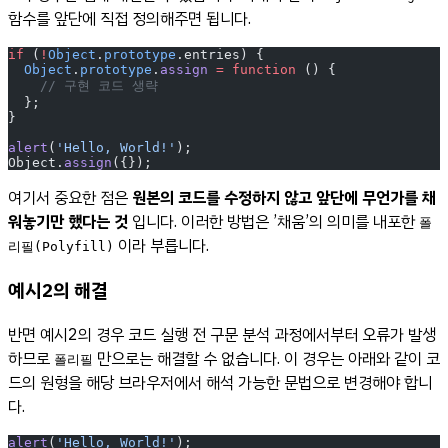
함수를 앞단에 직접 정의해주면 됩니다.
if
 (
!
Object
.
prototype
.entries) {
  Object
.
prototype
.
assign
 =
 function
 () {
    // 구현 코드 생략
  };
}
alert
(
'Hello, World!'
);
Object.
assign
({});
여기서 중요한 점은
원본의 코드를 수정하지 않고 앞단에 무언가를 채
워놓기만 했다는 것
입니다. 이러한 방법은 ’채움’의 의미를 내포한
폴
이라 부릅니다.
리필(Polyfill)
예시2의 해결
반면 예시2의 경우 코드 실행 전 구문 분석 과정에서부터 오류가 발생
하므로
만으로는 해결할 수 없습니다. 이 경우는 아래와 같이 코
폴리필
드의 원형을 해당 브라우저에서 해석 가능한 문법으로 변경해야 합니
다.
alert
(
'Hello, World!'
);