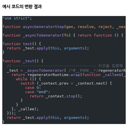
예시 코드의 변환 결과
"use strict"
;
function
 asyncGeneratorStep
(
gen
, 
resolve
, 
reject
, 
_next
function
 _asyncToGenerator
(
fn
) { 
return
 function
 () { 
v
function
 test
() {
  return
 _test.
apply
(
this
, 
arguments
);
}
function
 _test
() {
  // ------------------------------------ 이곳을 집중해 주
  _test 
=
 _asyncToGenerator
( 
/*#__PURE__*/
regeneratorRu
    return
 regeneratorRuntime.
wrap
(
function
 _callee$
(
_c
      while
 (
1
) {
        switch
 (_context.prev 
=
 _context.next) {
          case
 0
:
          case
 "end"
:
            return
 _context.
stop
();
        }
      }
    }, _callee);
  }));
  return
 _test.
apply
(
this
, 
arguments
);
}