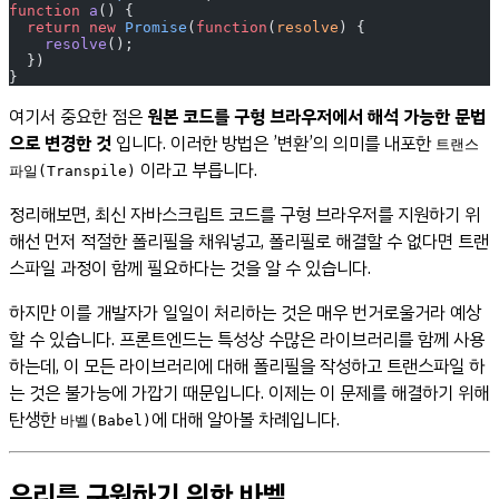
function
 a
() {
  return
 new
 Promise
(
function
(
resolve
) {
    resolve
();
  })
}
여기서 중요한 점은
원본 코드를 구형 브라우저에서 해석 가능한 문법
으로 변경한 것
입니다. 이러한 방법은 ’변환’의 의미를 내포한
트랜스
이라고 부릅니다.
파일(Transpile)
정리해보면, 최신 자바스크립트 코드를 구형 브라우저를 지원하기 위
해선 먼저 적절한 폴리필을 채워넣고, 폴리필로 해결할 수 없다면 트랜
스파일 과정이 함께 필요하다는 것을 알 수 있습니다.
하지만 이를 개발자가 일일이 처리하는 것은 매우 번거로울거라 예상
할 수 있습니다. 프론트엔드는 특성상 수많은 라이브러리를 함께 사용
하는데, 이 모든 라이브러리에 대해 폴리필을 작성하고 트랜스파일 하
는 것은 불가능에 가깝기 때문입니다. 이제는 이 문제를 해결하기 위해
탄생한
에 대해 알아볼 차례입니다.
바벨(Babel)
우리를 구원하기 위한 바벨