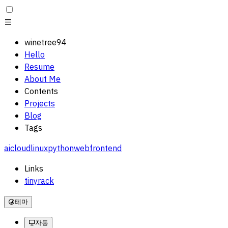
winetree94
Hello
Resume
About Me
Contents
Projects
Blog
Tags
ai
cloud
linux
python
web
frontend
Links
tinyrack
테마
자동