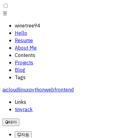
winetree94
Hello
Resume
About Me
Contents
Projects
Blog
Tags
ai
cloud
linux
python
web
frontend
Links
tinyrack
테마
자동