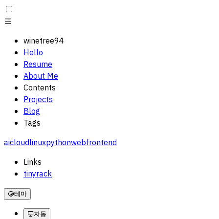
winetree94
Hello
Resume
About Me
Contents
Projects
Blog
Tags
ai
cloud
linux
python
web
frontend
Links
tinyrack
테마
자동